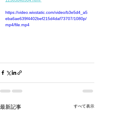
12565848504.html 
https://video.wixstatic.com/video/b3e5d4_a5
eba6ae639f4402bef215d4daf73707/1080p/
mp4/file.mp4
すべて表示
最新記事