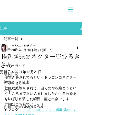
記事
記事一覧
～Kazumin★☆～
記事一覧
2020年9月20日
読了時間: 1分
ドラゴンコネクター♡ひろき
神社・パワスポ
さん
ツアーガイド
更新日：
2021年12月21日
取材日記
龍繋ぎをされてるというドラゴンコネクター
神様カード関連
♡ひろきさん。
壮絶な経験をされて、自らの命を絶とうとい
グルメ
うところまで追い込まれましたが、自分をあ
つれづれ日記
りのままに許した瞬間に龍と出会います。
詳細はこちらでどうぞ ↓
お知らせ☆What's News
● ブログ 
https://ameblo.jp/hirokiti0913/entry-