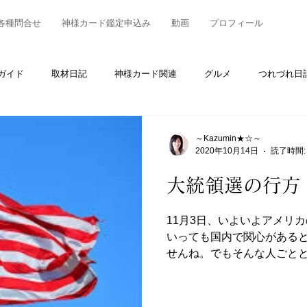
各種問合せ
神様カード鑑定申込み
動画
プロフィール
ガイド
取材日記
神様カード関連
グルメ
つれづれ日
～Kazumin★☆～
2020年10月14日
読了時間:
大統領選の行方
11月3日、いよいよアメリ
いっても国内で関心がある
せんね。でもそんな人ごと
ランプ氏かバイデン氏かで
左右しそうです。...