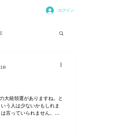
ログイン
記
 1分
カの大統領選がありますね。と
という人は少ないかもしれま
とは言っていられません。ト
、今後の日本の行方も大きく